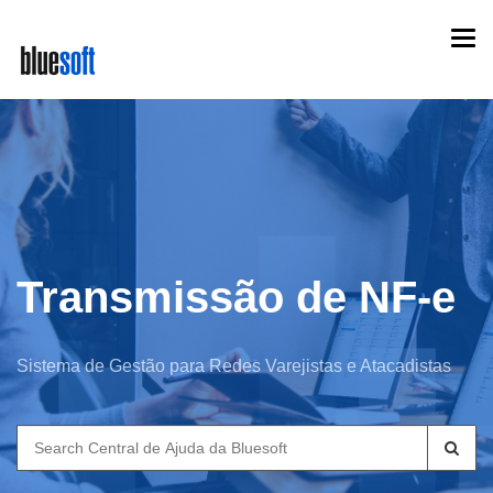
Skip
Togg
to
navi
main
content
Transmissão de NF-e
Sistema de Gestão para Redes Varejistas e Atacadistas
Search
for: