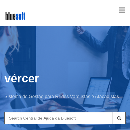
Skip
Togg
to
navi
main
content
vércer
Sistema de Gestão para Redes Varejistas e Atacadistas
Search
for: