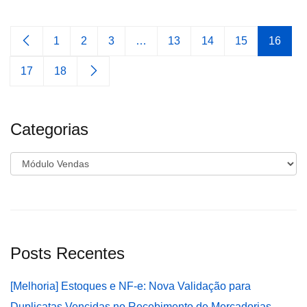
1
2
3
…
13
14
15
16
17
18
Categorias
Categorias
Posts Recentes
[Melhoria] Estoques e NF-e: Nova Validação para
Duplicatas Vencidas no Recebimento de Mercadorias