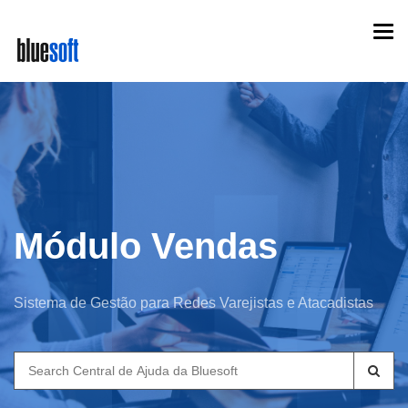
Skip
Togg
to
navi
main
content
Módulo Vendas
Sistema de Gestão para Redes Varejistas e Atacadistas
Search
for: