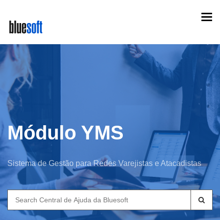
Skip
Togg
to
navi
main
content
Módulo YMS
Sistema de Gestão para Redes Varejistas e Atacadistas
Search
for: