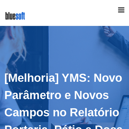
Skip
Togg
to
navi
main
content
[Melhoria] YMS: Novo
Parâmetro e Novos
Campos no Relatório