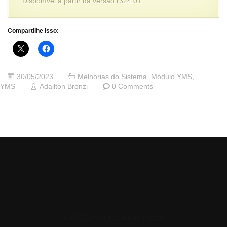
Disponível a partir da versão r324.01
Compartilhe isso:
30/05/2023
Melhorias do Sistema
,
Módulo YMS
,
YMS
Adailton Bronzi
0 Comments
© 2026 Central de Ajuda da Bluesoft