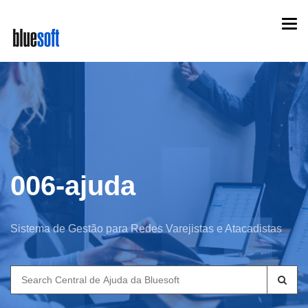
Skip
Togg
to
navi
main
content
006-ajuda
Sistema de Gestão para Redes Varejistas e Atacadistas
Search
for: