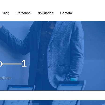
Blog
Personas
Novidades
Contato
ção——1
adistas