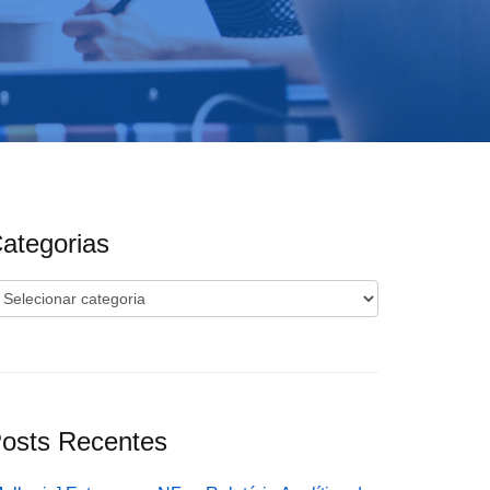
ategorias
ategorias
osts Recentes