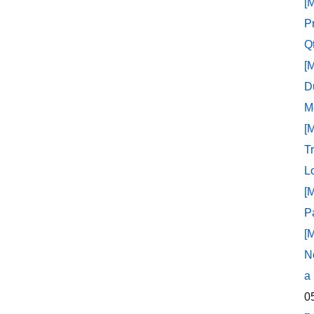
[
P
Q
[
D
M
[
T
L
[
P
[
N
a
0