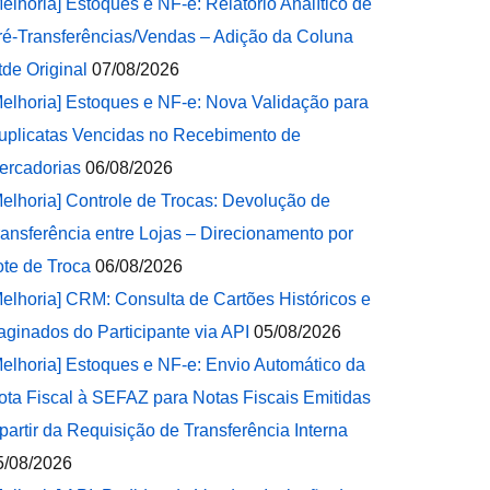
Melhoria] Estoques e NF-e: Relatório Analítico de
ré-Transferências/Vendas – Adição da Coluna
tde Original
07/08/2026
Melhoria] Estoques e NF-e: Nova Validação para
uplicatas Vencidas no Recebimento de
ercadorias
06/08/2026
Melhoria] Controle de Trocas: Devolução de
ransferência entre Lojas – Direcionamento por
ote de Troca
06/08/2026
Melhoria] CRM: Consulta de Cartões Históricos e
aginados do Participante via API
05/08/2026
Melhoria] Estoques e NF-e: Envio Automático da
ota Fiscal à SEFAZ para Notas Fiscais Emitidas
 partir da Requisição de Transferência Interna
5/08/2026