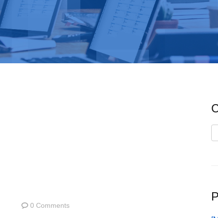
C
C
P
0 Comments