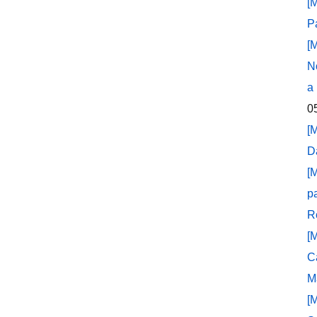
[
P
[
N
a
0
[
D
[
p
R
[
C
M
[