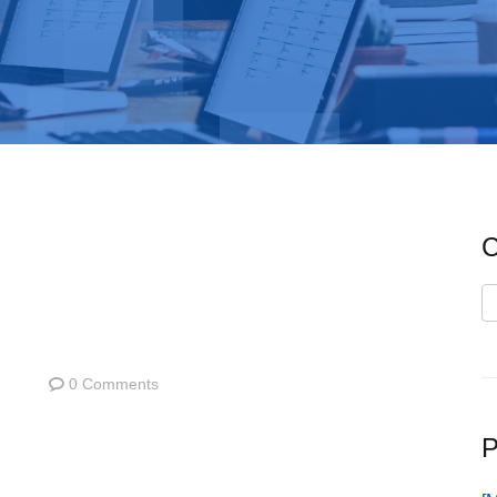
C
C
0 Comments
P