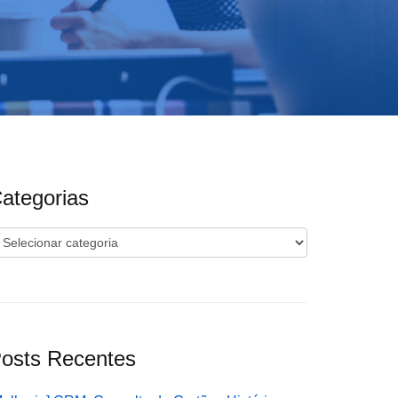
ategorias
ategorias
osts Recentes