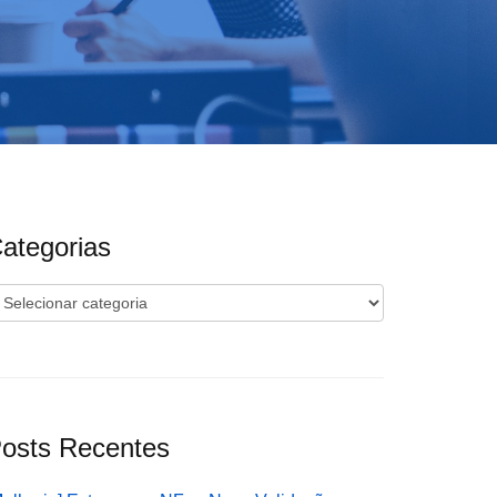
ategorias
ategorias
osts Recentes