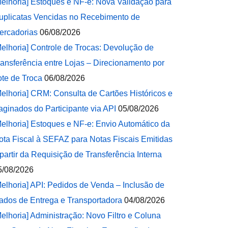
Melhoria] Estoques e NF-e: Nova Validação para
uplicatas Vencidas no Recebimento de
ercadorias
06/08/2026
Melhoria] Controle de Trocas: Devolução de
ransferência entre Lojas – Direcionamento por
ote de Troca
06/08/2026
Melhoria] CRM: Consulta de Cartões Históricos e
aginados do Participante via API
05/08/2026
Melhoria] Estoques e NF-e: Envio Automático da
ota Fiscal à SEFAZ para Notas Fiscais Emitidas
 partir da Requisição de Transferência Interna
5/08/2026
Melhoria] API: Pedidos de Venda – Inclusão de
ados de Entrega e Transportadora
04/08/2026
Melhoria] Administração: Novo Filtro e Coluna