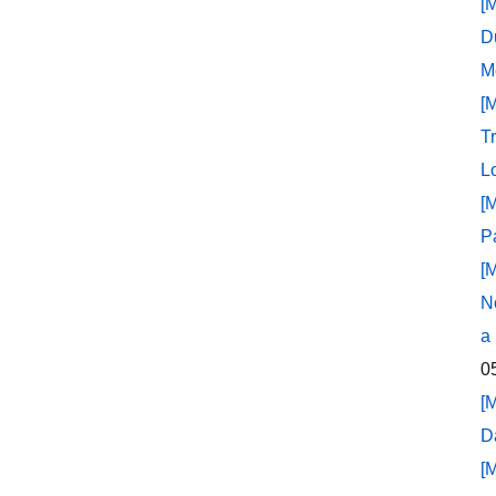
[
D
M
[
T
L
[
P
[
N
a
0
[
D
[