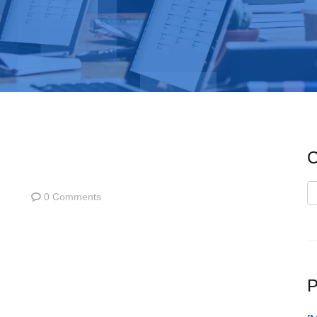
C
C
0 Comments
P