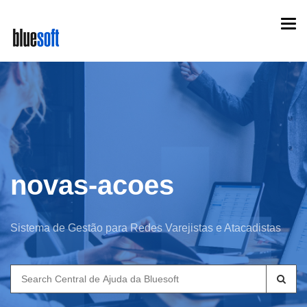
Skip
Togg
to
navi
main
content
novas-acoes
Sistema de Gestão para Redes Varejistas e Atacadistas
Search
for: