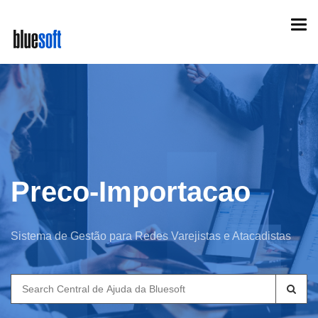
Skip
Togg
to
navi
main
content
Preco-Importacao
Sistema de Gestão para Redes Varejistas e Atacadistas
Search
for: