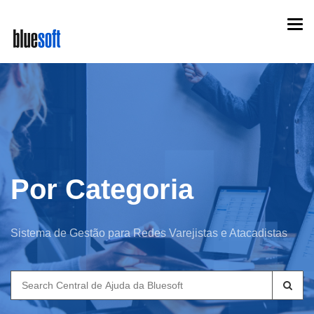
Skip
Togg
to
navi
main
content
Por Categoria
Sistema de Gestão para Redes Varejistas e Atacadistas
Search
for: