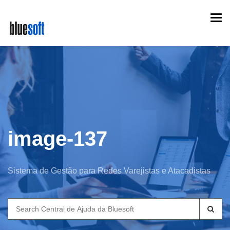
Skip
Togg
to
navi
main
content
image-137
Sistema de Gestão para Redes Varejistas e Atacadistas
Search
for: