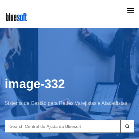
Skip
Togg
to
navi
main
content
image-332
Sistema de Gestão para Redes Varejistas e Atacadistas
Search
for: