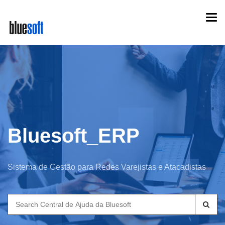
Skip
Togg
to
navi
main
content
Bluesoft_ERP
Sistema de Gestão para Redes Varejistas e Atacadistas
Search
for: