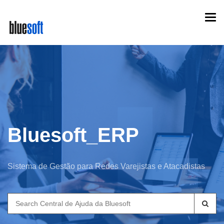
Skip
Togg
to
navi
main
content
Bluesoft_ERP
Sistema de Gestão para Redes Varejistas e Atacadistas
Search
for: