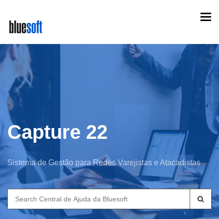
Skip
Togg
to
navi
main
content
Capture 22
Sistema de Gestão para Redes Varejistas e Atacadistas
Search
for: