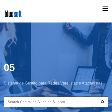
Skip
Togg
to
navi
main
content
05
Sistema de Gestão para Redes Varejistas e Atacadistas
Search
for: