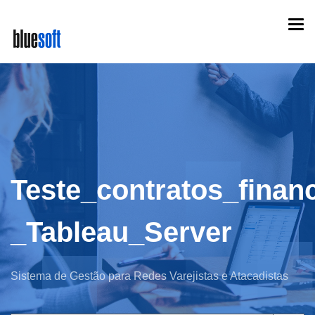
Skip
Togg
to
navi
main
content
Teste_contratos_finan
_Tableau_Server
Sistema de Gestão para Redes Varejistas e Atacadistas