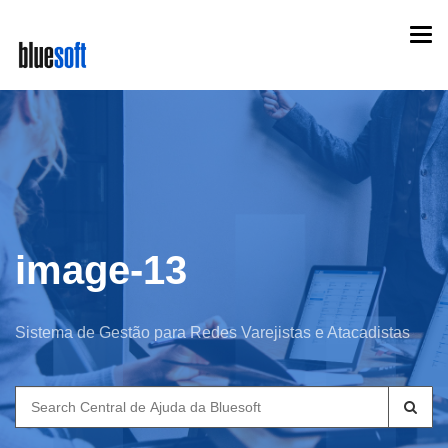
Skip
Togg
to
navi
main
content
image-13
Sistema de Gestão para Redes Varejistas e Atacadistas
Search
for: