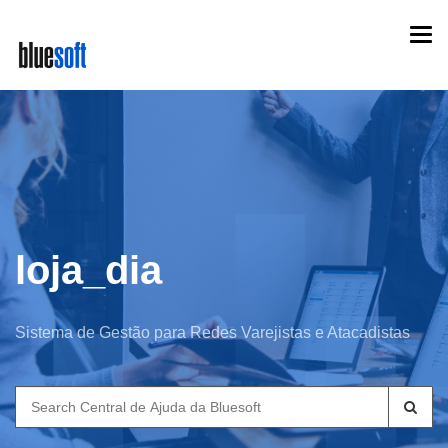
Skip
Togg
to
navi
main
content
loja_dia
Sistema de Gestão para Redes Varejistas e Atacadistas
Search
for: