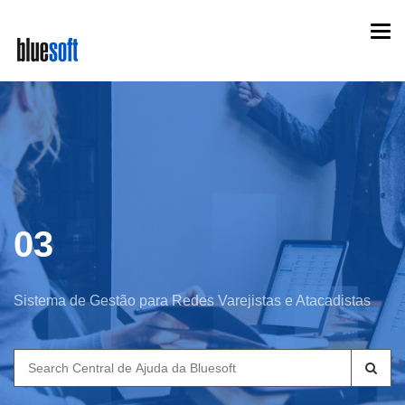
Skip
Togg
to
navi
main
content
03
Sistema de Gestão para Redes Varejistas e Atacadistas
Search
for: