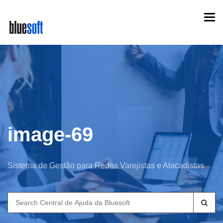
Skip
Togg
to
navi
main
content
image-69
Sistema de Gestão para Redes Varejistas e Atacadistas
Search
for: