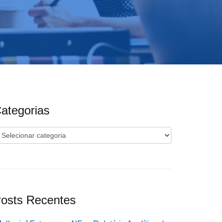
ategorias
ategorias
osts Recentes