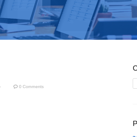
C
C
e
0 Comments
P