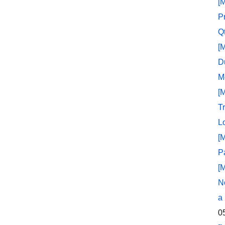
[
P
Q
[
D
M
[
T
L
[
P
[
N
a
0