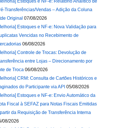
Melhoria] Estoques e NF-e: Relatório Analítico de
ré-Transferências/Vendas – Adição da Coluna
tde Original
07/08/2026
Melhoria] Estoques e NF-e: Nova Validação para
uplicatas Vencidas no Recebimento de
ercadorias
06/08/2026
Melhoria] Controle de Trocas: Devolução de
ransferência entre Lojas – Direcionamento por
ote de Troca
06/08/2026
Melhoria] CRM: Consulta de Cartões Históricos e
aginados do Participante via API
05/08/2026
Melhoria] Estoques e NF-e: Envio Automático da
ota Fiscal à SEFAZ para Notas Fiscais Emitidas
 partir da Requisição de Transferência Interna
5/08/2026