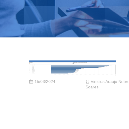
15/03/2024
Vinicius Araujo Nobr
Soares