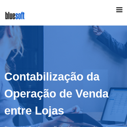
Skip
Togg
to
navi
main
content
Contabilização da
Operação de Venda
entre Lojas