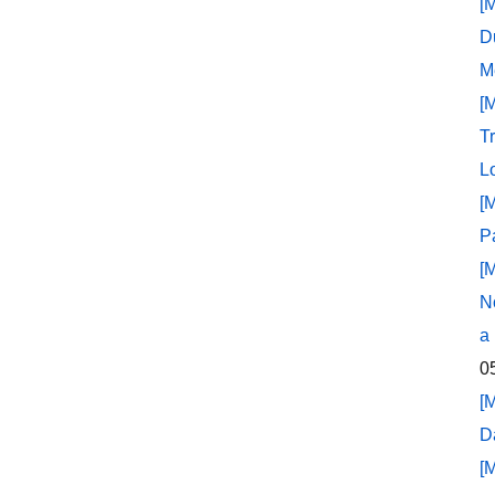
[
D
M
[
T
L
[
P
[
N
a
0
[
D
[