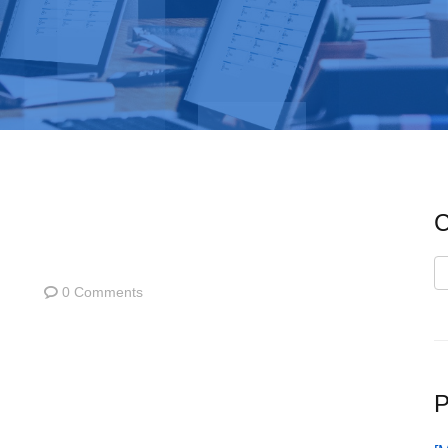
C
C
0 Comments
P