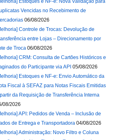
Melhoria] Estoques e NF-e: Nova Validação para
uplicatas Vencidas no Recebimento de
ercadorias
06/08/2026
Melhoria] Controle de Trocas: Devolução de
ransferência entre Lojas – Direcionamento por
ote de Troca
06/08/2026
Melhoria] CRM: Consulta de Cartões Históricos e
aginados do Participante via API
05/08/2026
Melhoria] Estoques e NF-e: Envio Automático da
ota Fiscal à SEFAZ para Notas Fiscais Emitidas
 partir da Requisição de Transferência Interna
5/08/2026
Melhoria] API: Pedidos de Venda – Inclusão de
ados de Entrega e Transportadora
04/08/2026
Melhoria] Administração: Novo Filtro e Coluna