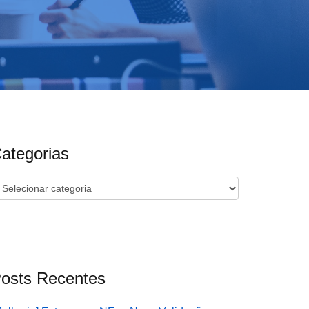
ategorias
ategorias
osts Recentes