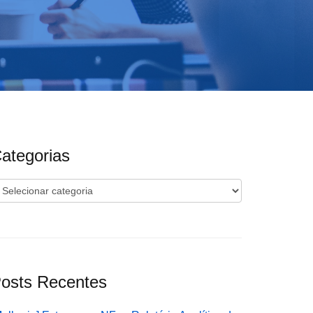
ategorias
ategorias
osts Recentes