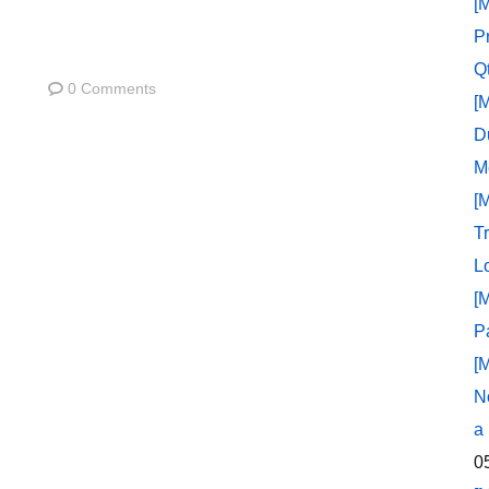
[
P
Q
0 Comments
[
D
M
[
T
L
[
P
[
N
a
0