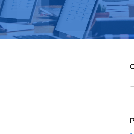
C
C
P