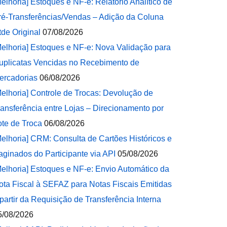
Melhoria] Estoques e NF-e: Relatório Analítico de
ré-Transferências/Vendas – Adição da Coluna
tde Original
07/08/2026
Melhoria] Estoques e NF-e: Nova Validação para
uplicatas Vencidas no Recebimento de
ercadorias
06/08/2026
Melhoria] Controle de Trocas: Devolução de
ransferência entre Lojas – Direcionamento por
ote de Troca
06/08/2026
Melhoria] CRM: Consulta de Cartões Históricos e
aginados do Participante via API
05/08/2026
Melhoria] Estoques e NF-e: Envio Automático da
ota Fiscal à SEFAZ para Notas Fiscais Emitidas
 partir da Requisição de Transferência Interna
5/08/2026