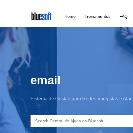
Skip
Home
Treinamentos
FAQ
to
main
content
email
Sistema de Gestão para Redes Varejistas e Atac
Search
for: