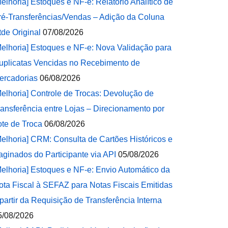
Melhoria] Estoques e NF-e: Relatório Analítico de
ré-Transferências/Vendas – Adição da Coluna
tde Original
07/08/2026
Melhoria] Estoques e NF-e: Nova Validação para
uplicatas Vencidas no Recebimento de
ercadorias
06/08/2026
Melhoria] Controle de Trocas: Devolução de
ransferência entre Lojas – Direcionamento por
ote de Troca
06/08/2026
Melhoria] CRM: Consulta de Cartões Históricos e
aginados do Participante via API
05/08/2026
Melhoria] Estoques e NF-e: Envio Automático da
ota Fiscal à SEFAZ para Notas Fiscais Emitidas
 partir da Requisição de Transferência Interna
5/08/2026