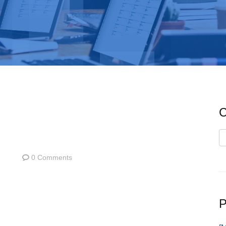
C
C
0 Comments
P