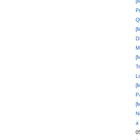
[
P
Q
[
D
M
[
T
L
[
P
[
N
a
0