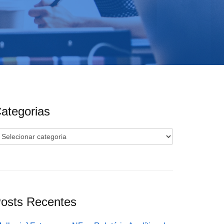
ategorias
ategorias
osts Recentes