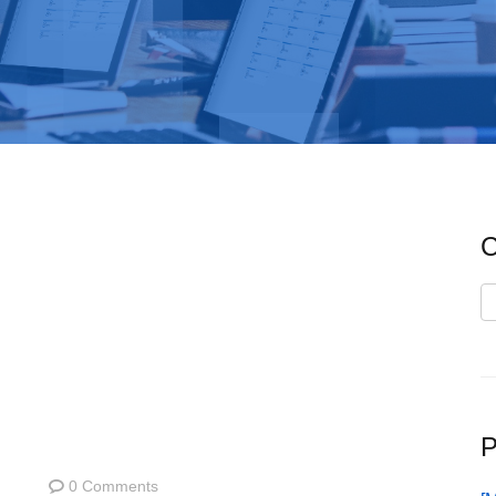
C
C
P
0 Comments