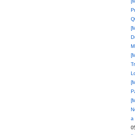
[
P
Q
[
D
M
[
T
L
[
P
[
N
a
0