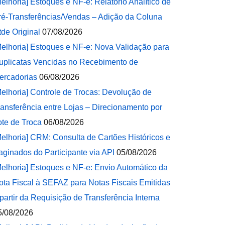
Melhoria] Estoques e NF-e: Relatório Analítico de
ré-Transferências/Vendas – Adição da Coluna
tde Original
07/08/2026
Melhoria] Estoques e NF-e: Nova Validação para
uplicatas Vencidas no Recebimento de
ercadorias
06/08/2026
Melhoria] Controle de Trocas: Devolução de
ransferência entre Lojas – Direcionamento por
ote de Troca
06/08/2026
Melhoria] CRM: Consulta de Cartões Históricos e
aginados do Participante via API
05/08/2026
Melhoria] Estoques e NF-e: Envio Automático da
ota Fiscal à SEFAZ para Notas Fiscais Emitidas
 partir da Requisição de Transferência Interna
5/08/2026