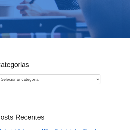
ategorias
ategorias
osts Recentes