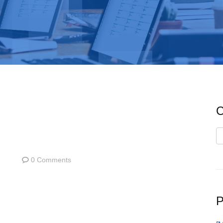
C
C
0 Comments
P