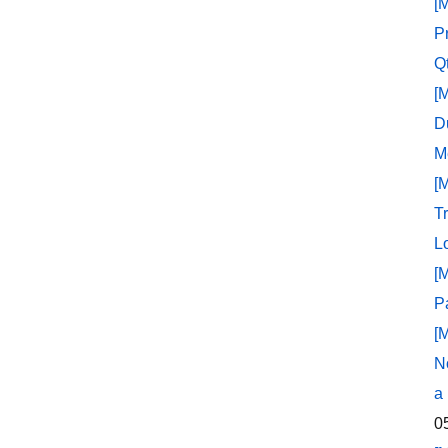
[
P
Q
[
D
M
[
T
L
[
P
[
N
a
0