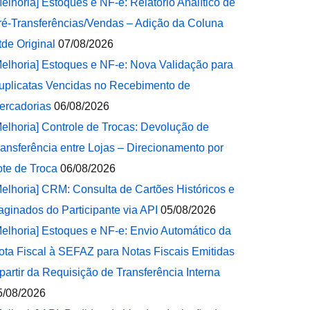
Melhoria] Estoques e NF-e: Relatório Analítico de
ré-Transferências/Vendas – Adição da Coluna
tde Original
07/08/2026
Melhoria] Estoques e NF-e: Nova Validação para
uplicatas Vencidas no Recebimento de
ercadorias
06/08/2026
Melhoria] Controle de Trocas: Devolução de
ransferência entre Lojas – Direcionamento por
ote de Troca
06/08/2026
Melhoria] CRM: Consulta de Cartões Históricos e
aginados do Participante via API
05/08/2026
Melhoria] Estoques e NF-e: Envio Automático da
ota Fiscal à SEFAZ para Notas Fiscais Emitidas
 partir da Requisição de Transferência Interna
5/08/2026