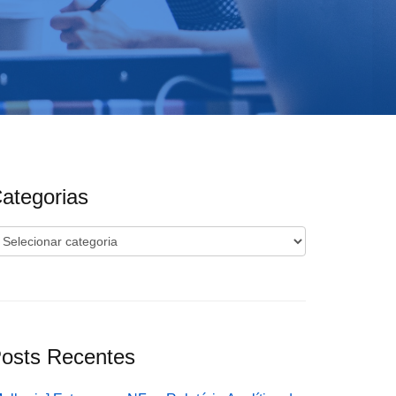
ategorias
ategorias
osts Recentes