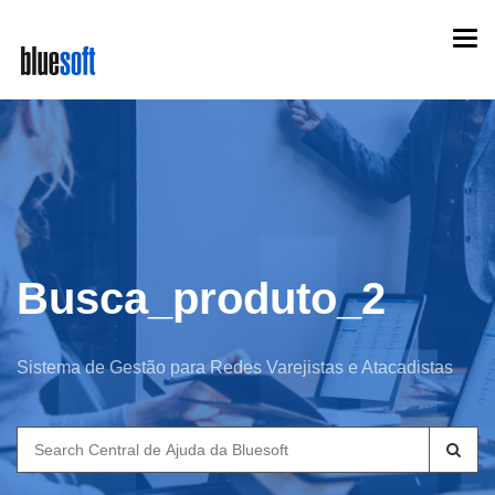
Skip
Togg
to
navi
main
content
Busca_produto_2
Sistema de Gestão para Redes Varejistas e Atacadistas
Search
for: