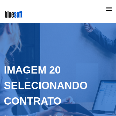
Skip
Togg
to
navi
main
content
IMAGEM 20
SELECIONANDO
CONTRATO