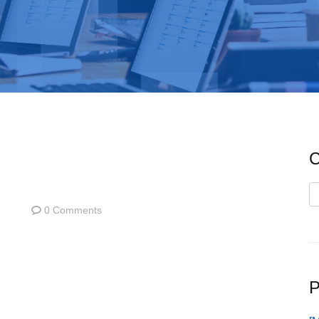
C
C
0 Comments
P