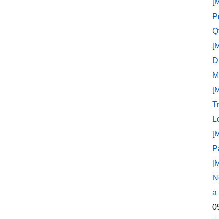
[
P
Q
[
D
M
[
T
L
[
P
[
N
a
0