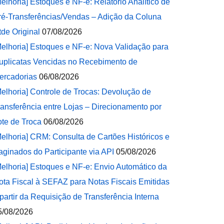
Melhoria] Estoques e NF-e: Relatório Analítico de
ré-Transferências/Vendas – Adição da Coluna
tde Original
07/08/2026
Melhoria] Estoques e NF-e: Nova Validação para
uplicatas Vencidas no Recebimento de
ercadorias
06/08/2026
Melhoria] Controle de Trocas: Devolução de
ransferência entre Lojas – Direcionamento por
ote de Troca
06/08/2026
Melhoria] CRM: Consulta de Cartões Históricos e
aginados do Participante via API
05/08/2026
Melhoria] Estoques e NF-e: Envio Automático da
ota Fiscal à SEFAZ para Notas Fiscais Emitidas
 partir da Requisição de Transferência Interna
5/08/2026