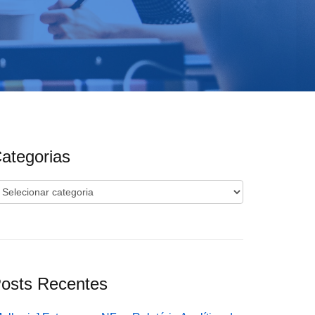
ategorias
ategorias
osts Recentes