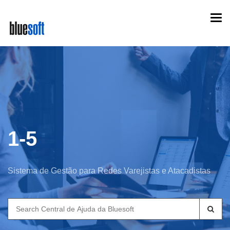
Skip
Togg
to
navi
main
content
1-5
Sistema de Gestão para Redes Varejistas e Atacadistas
Search
for: