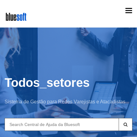
Skip
Togg
to
navi
main
content
Todos_setores
Sistema de Gestão para Redes Varejistas e Atacadistas
Search
for: