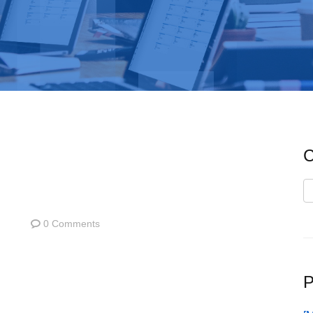
C
C
0 Comments
P