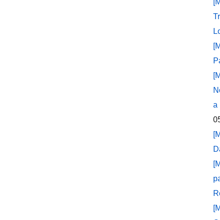
[
T
L
[
P
[
N
a
0
[
D
[
p
R
[