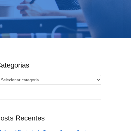
ategorias
ategorias
osts Recentes