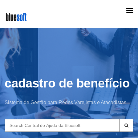
Skip
Togg
to
navi
main
content
cadastro de benefício
Sistema de Gestão para Redes Varejistas e Atacadistas
Search
for: