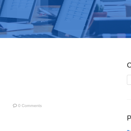
C
C
0 Comments
P