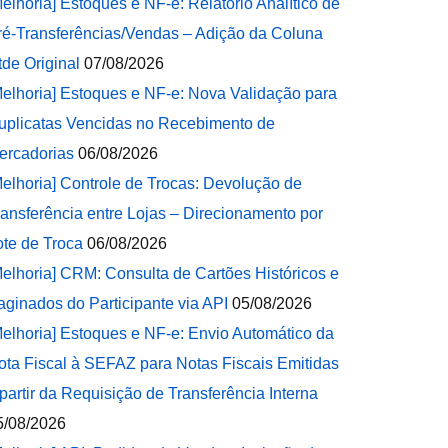
Melhoria] Estoques e NF-e: Relatório Analítico de
ré-Transferências/Vendas – Adição da Coluna
tde Original
07/08/2026
Melhoria] Estoques e NF-e: Nova Validação para
uplicatas Vencidas no Recebimento de
ercadorias
06/08/2026
Melhoria] Controle de Trocas: Devolução de
ransferência entre Lojas – Direcionamento por
ote de Troca
06/08/2026
Melhoria] CRM: Consulta de Cartões Históricos e
aginados do Participante via API
05/08/2026
Melhoria] Estoques e NF-e: Envio Automático da
ota Fiscal à SEFAZ para Notas Fiscais Emitidas
 partir da Requisição de Transferência Interna
5/08/2026