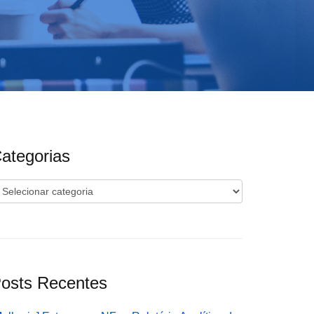
ategorias
ategorias
osts Recentes