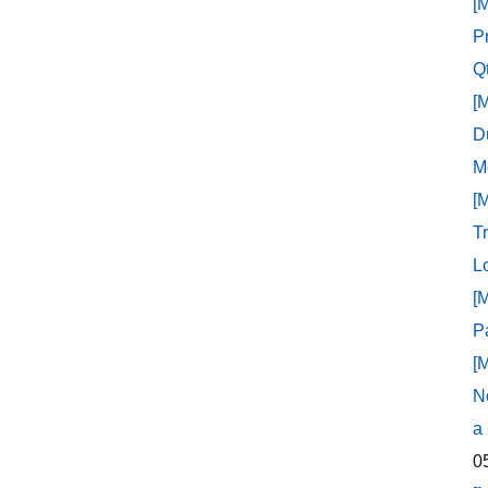
[
P
Q
[
D
M
[
T
L
[
P
[
N
a
0