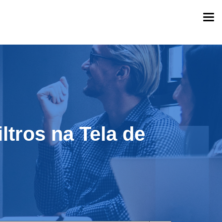
Togg
navi
ltros na Tela de