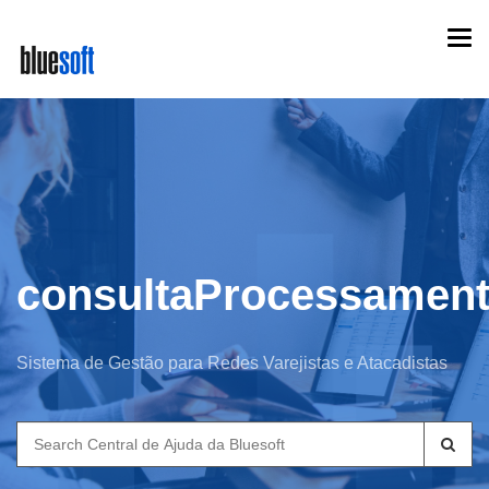
Skip
Togg
to
navi
main
content
consultaProcessamen
Sistema de Gestão para Redes Varejistas e Atacadistas
Search
for: