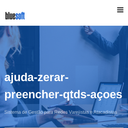
Skip
Togg
to
navi
main
content
ajuda-zerar-
preencher-qtds-açoes
Sistema de Gestão para Redes Varejistas e Atacadistas