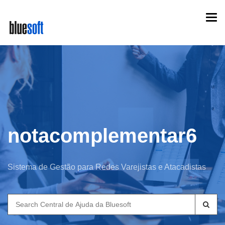
Skip
Togg
to
navi
main
content
notacomplementar6
Sistema de Gestão para Redes Varejistas e Atacadistas
Search
for: