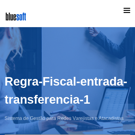
Skip
Togg
to
navi
main
content
Regra-Fiscal-entrada-
transferencia-1
Sistema de Gestão para Redes Varejistas e Atacadistas