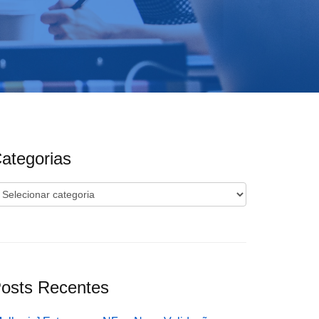
ategorias
ategorias
osts Recentes