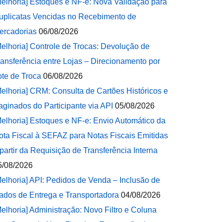
Melhoria] Estoques e NF-e: Nova Validação para
uplicatas Vencidas no Recebimento de
ercadorias
06/08/2026
Melhoria] Controle de Trocas: Devolução de
ransferência entre Lojas – Direcionamento por
ote de Troca
06/08/2026
Melhoria] CRM: Consulta de Cartões Históricos e
aginados do Participante via API
05/08/2026
Melhoria] Estoques e NF-e: Envio Automático da
ota Fiscal à SEFAZ para Notas Fiscais Emitidas
 partir da Requisição de Transferência Interna
5/08/2026
Melhoria] API: Pedidos de Venda – Inclusão de
ados de Entrega e Transportadora
04/08/2026
Melhoria] Administração: Novo Filtro e Coluna