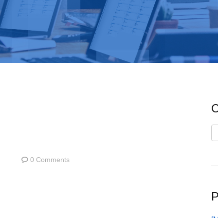
C
C
0 Comments
P