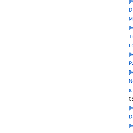
[
D
M
[
T
L
[
P
[
N
a
0
[
D
[