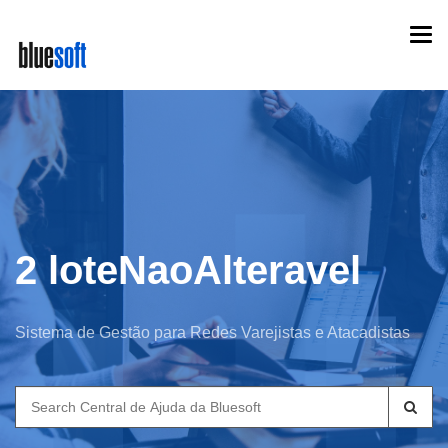
Skip
Togg
to
navi
main
content
2 loteNaoAlteravel
Sistema de Gestão para Redes Varejistas e Atacadistas
Search
for: