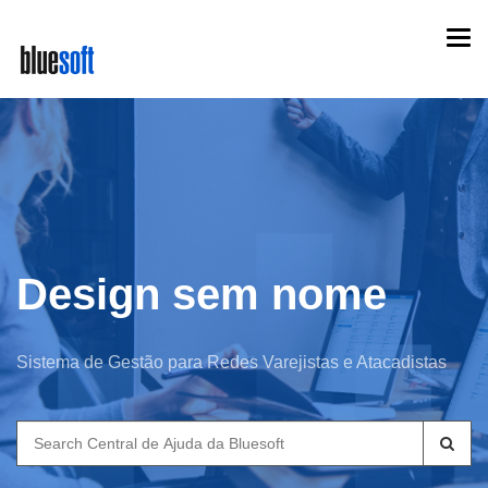
Skip
Togg
to
navi
main
content
Design sem nome
Sistema de Gestão para Redes Varejistas e Atacadistas
Search
for: