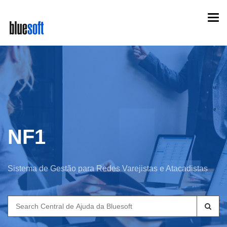
Skip
Togg
to
navi
main
content
NF1
Sistema de Gestão para Redes Varejistas e Atacadistas
Search
for: