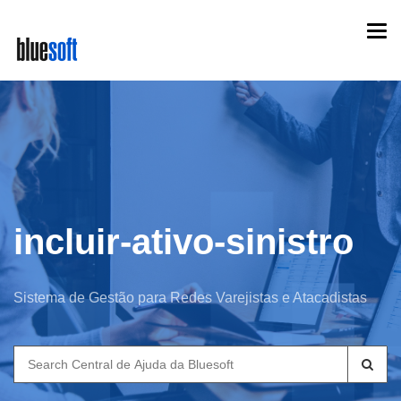
Skip
Togg
to
navi
main
content
incluir-ativo-sinistro
Sistema de Gestão para Redes Varejistas e Atacadistas
Search
for: