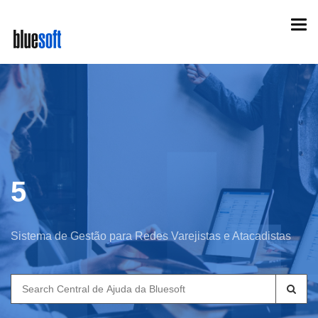
Skip
Togg
to
navi
main
content
5
Sistema de Gestão para Redes Varejistas e Atacadistas
Search
for: